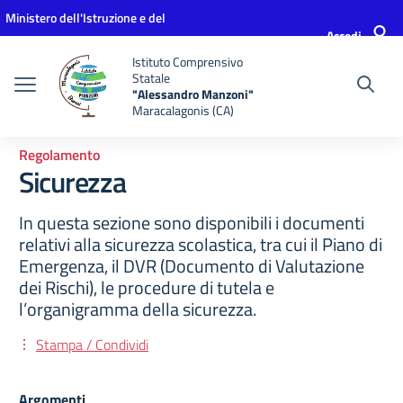
Vai ai contenuti
Vai al menu di navigazione
Vai al footer
Ministero dell'Istruzione e del
Accedi
Merito
Istituto Comprensivo
Statale
"Alessandro Manzoni"
Maracalagonis (CA)
Regolamento
Sicurezza
In questa sezione sono disponibili i documenti
relativi alla sicurezza scolastica, tra cui il Piano di
Emergenza, il DVR (Documento di Valutazione
dei Rischi), le procedure di tutela e
l’organigramma della sicurezza.
Stampa / Condividi
Argomenti