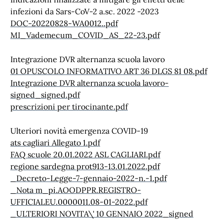
infezioni da Sars-CoV-2 a.sc. 2022 -2023
DOC-20220828-WA0012..pdf
MI_Vademecum_COVID_AS_22-23.pdf
Integrazione DVR alternanza scuola lavoro
01 OPUSCOLO INFORMATIVO ART 36 DLGS 81 08.pdf
Integrazione DVR alternanza scuola lavoro-
signed_signed.pdf
prescrizioni per tirocinante.pdf
Ulteriori novità emergenza COVID-19
ats cagliari Allegato 1.pdf
FAQ scuole 20.01.2022 ASL CAGLIARI.pdf
regione sardegna prot913-13.01.2022.pdf
_Decreto-Legge-7-gennaio-2022-n.-1.pdf
_Nota m_pi.AOODPPR.REGISTRO-
UFFICIALEU.0000011.08-01-2022.pdf
_ULTERIORI NOVITA\' 10 GENNAIO 2022_signed