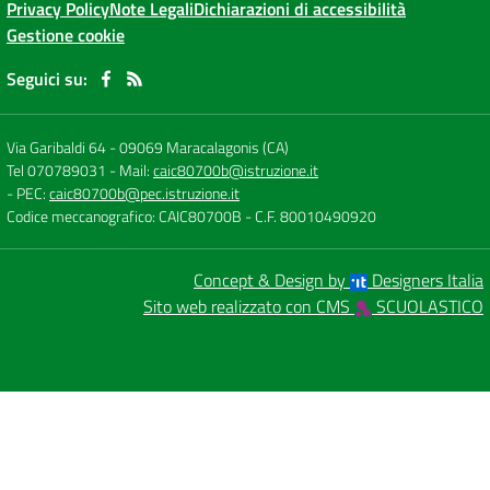
Privacy Policy
Note Legali
Dichiarazioni di accessibilità
Gestione cookie
Seguici su:
Via Garibaldi 64
-
09069 Maracalagonis (CA)
Tel 070789031
- Mail:
caic80700b@istruzione.it
- PEC:
caic80700b@pec.istruzione.it
Codice meccanografico: CAIC80700B
- C.F. 80010490920
Concept & Design by
Designers Italia
Sito web realizzato con CMS
SCUOLASTICO