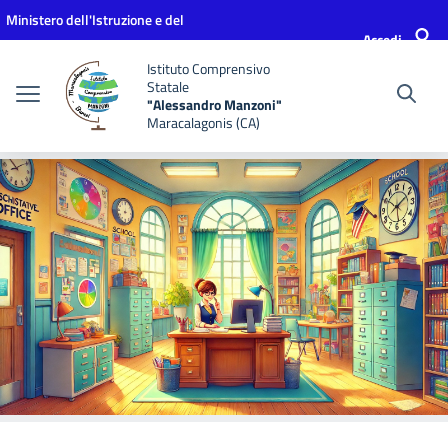
Vai ai contenuti
Vai al menu di navigazione
Vai al footer
Ministero dell'Istruzione e del
Accedi
Merito
Istituto Comprensivo
Statale
"Alessandro Manzoni"
Maracalagonis (CA)