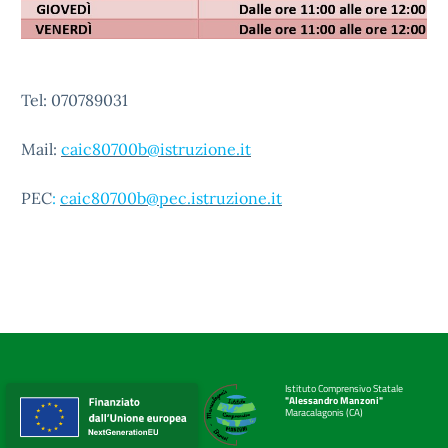
Tel: 070789031
Mail:
caic80700b@istruzione.it
PEC
:
caic80700b@pec.istruzione.it
Istituto Comprensivo Statale
"Alessandro Manzoni"
Maracalagonis (CA)