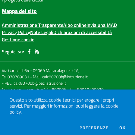
Mappa del sito
Amministrazione Trasparente
Albo online
Invia una MAD
Privacy Policy
Note Legali
Dichiarazioni di accessibilità
Gestione cookie
Seguici su:
Via Garibaldi 64
-
09069 Maracalagonis (CA)
Tel 070789031
- Mail:
caic80700b@istruzione.it
- PEC:
caic80700b@pec.istruzione.it
Codice meccanografico: CAIC80700B
- C.F. 80010490920
Questo sito utilizza cookie tecnici per erogare i propri
servizi.
Per maggiori informazioni puoi leggere la
cookie
Concept & Design by
Designers Italia
policy
.
Sito web realizzato con CMS
SCUOLASTICO
DEI COOKIE
PREFERENZE
OK