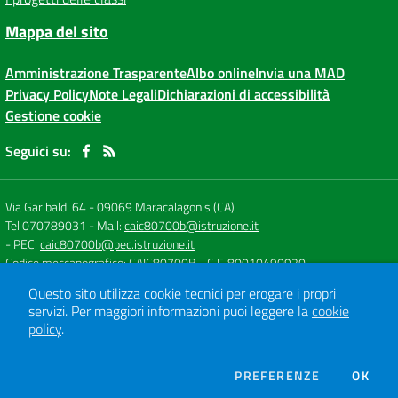
Mappa del sito
Amministrazione Trasparente
Albo online
Invia una MAD
Privacy Policy
Note Legali
Dichiarazioni di accessibilità
Gestione cookie
Seguici su:
Via Garibaldi 64
-
09069 Maracalagonis (CA)
Tel 070789031
- Mail:
caic80700b@istruzione.it
- PEC:
caic80700b@pec.istruzione.it
Codice meccanografico: CAIC80700B
- C.F. 80010490920
Questo sito utilizza cookie tecnici per erogare i propri
servizi.
Per maggiori informazioni puoi leggere la
cookie
Concept & Design by
Designers Italia
policy
.
Sito web realizzato con CMS
SCUOLASTICO
DEI COOKIE
PREFERENZE
OK