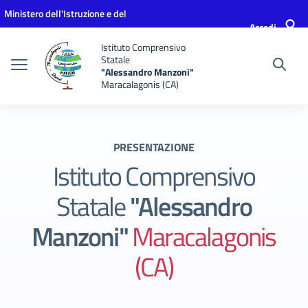
Vai ai contenuti
Vai al menu di navigazione
Vai al footer
Ministero dell'Istruzione e del
Accedi
Merito
Istituto Comprensivo
Statale
"Alessandro Manzoni"
Maracalagonis (CA)
PRESENTAZIONE
Istituto Comprensivo
Statale
"Alessandro
Manzoni"
Maracalagonis
(CA)