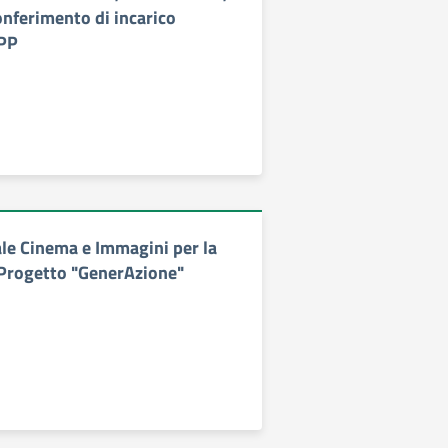
onferimento di incarico
SPP
le Cinema e Immagini per la
 Progetto "GenerAzione"