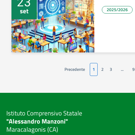
23
set
2025/2026
Precedente
1
2
3
...
9
Istituto Comprensivo Statale
"Alessandro Manzoni"
Maracalagonis (CA)