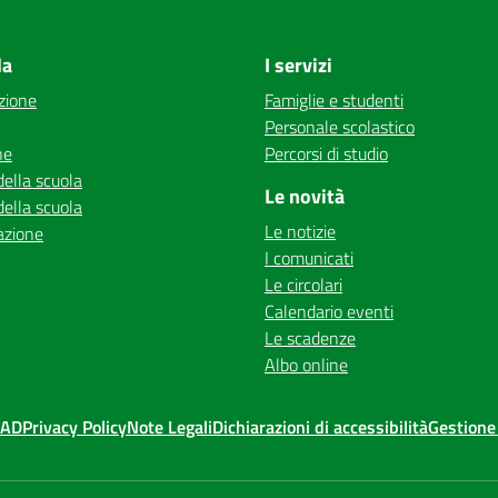
la
I servizi
zione
Famiglie e studenti
Personale scolastico
ne
Percorsi di studio
della scuola
Le novità
della scuola
Le notizie
azione
I comunicati
Le circolari
Calendario eventi
Le scadenze
Albo online
MAD
Privacy Policy
Note Legali
Dichiarazioni di accessibilità
Gestione