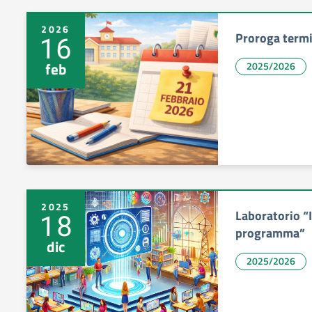
2026
Proroga termi
16
feb
2025/2026
2025
Laboratorio “I
18
programma”
dic
2025/2026