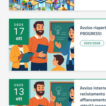
2025
Avviso riapert
17
PROGRESSI
ott
2025/2026
2025
Avviso interno
13
reclutamento d
ott
affiancamento 
attività prog