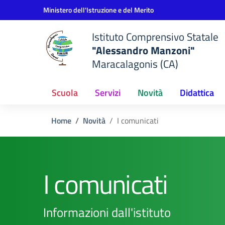
Vai ai contenuti
Vai al menu di navigazione
Vai al footer
Ministero dell'Istruzione e del Merito
Istituto Comprensivo Statale
"Alessandro Manzoni"
Maracalagonis (CA)
Scuola
Servizi
Novità
Didattica
Home
Novità
I comunicati
I comunicati
Informazioni dall'istituto