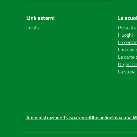
Link esterni
La scuo
Invalsi
Presenta
I luoghi
Le perso
I numeri 
Le carte 
Organizz
La storia
Amministrazione Trasparente
Albo online
Invia una 