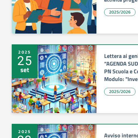
2025/2026
2025
Lettera ai gen
25
“AGENDA SUD” 
set
PN Scuola e 
Modulo: "Inve
2025/2026
2025
Avviso intern