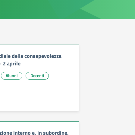
iale della consapevolezza
 2 aprile
Alunni
Docenti
zione interno e, in subordine,