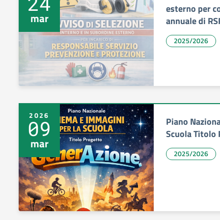
24
esterno per c
mar
annuale di R
2025/2026
2026
Piano Naziona
09
Scuola Titolo
mar
2025/2026