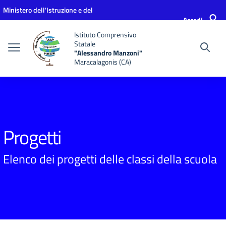
Vai ai contenuti
Vai al menu di navigazione
Vai al footer
Ministero dell'Istruzione e del
Accedi
Merito
Istituto Comprensivo
Statale
"Alessandro Manzoni"
Maracalagonis (CA)
Progetti
Elenco dei progetti delle classi della scuola