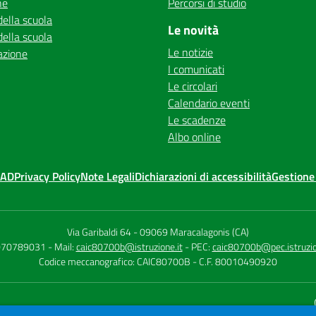
ne
Percorsi di studio
della scuola
Le novità
della scuola
Le notizie
azione
I comunicati
Le circolari
Calendario eventi
Le scadenze
Albo online
MAD
Privacy Policy
Note Legali
Dichiarazioni di accessibilità
Gestione
Via Garibaldi 64
-
09069 Maracalagonis (CA)
 070789031
- Mail:
caic80700b@istruzione.it
- PEC:
caic80700b@pec.istruzio
Codice meccanografico: CAIC80700B
- C.F. 80010490920