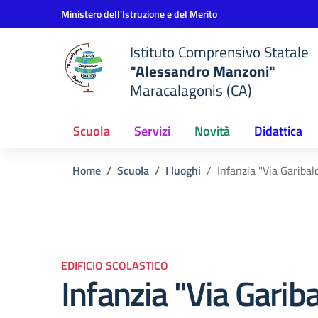
Vai ai contenuti
Vai al menu di navigazione
Vai al footer
Ministero dell'Istruzione e del Merito
Istituto Comprensivo Statale
"Alessandro Manzoni"
Maracalagonis (CA)
Scuola
Servizi
Novità
Didattica
Home
Scuola
I luoghi
Infanzia "Via Garibal
EDIFICIO SCOLASTICO
Infanzia "Via Gariba