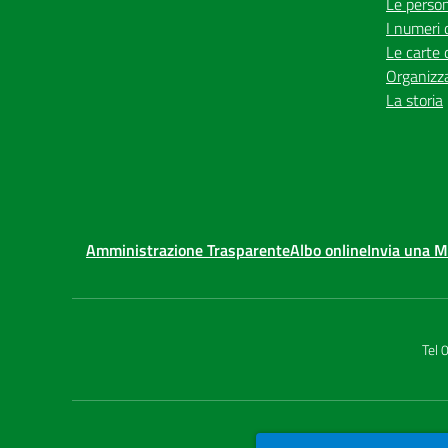
Le perso
I numeri 
Le carte 
Organizz
La storia
Amministrazione Trasparente
Albo online
Invia una 
Tel