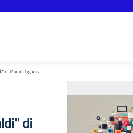
di" di Maracalagonis
ldi" di