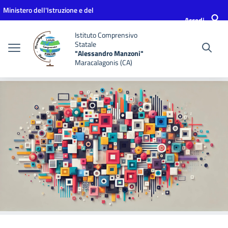
Vai ai contenuti
Vai al menu di navigazione
Vai al footer
Ministero dell'Istruzione e del
Accedi
Merito
Istituto Comprensivo
Statale
"Alessandro Manzoni"
Maracalagonis (CA)