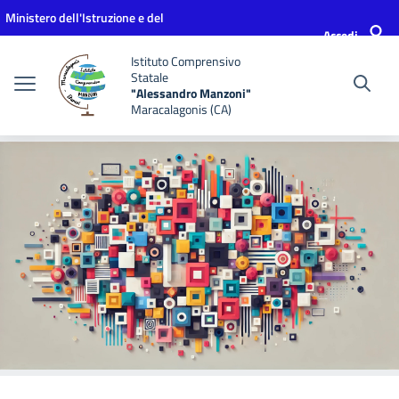
Vai ai contenuti
Vai al menu di navigazione
Vai al footer
Ministero dell'Istruzione e del
Accedi
Merito
Istituto Comprensivo
Statale
"Alessandro Manzoni"
Maracalagonis (CA)