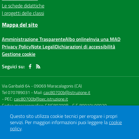
Le schede didattiche
I progetti delle classi
Mappa del sito
Amministrazione Trasparente
Albo online
Invia una MAD
Privacy Policy
Note Legali
Dichiarazioni di accessibilità
Gestione cookie
Seguici su:
Via Garibaldi 64
-
09069 Maracalagonis (CA)
Tel 070789031
- Mail:
caic80700b@istruzione.it
- PEC:
caic80700b@pec.istruzione.it
Codice meccanografico: CAIC80700B
- C.F. 80010490920
Questo sito utilizza cookie tecnici per erogare i propri
servizi.
Per maggiori informazioni puoi leggere la
cookie
Concept & Design by
Designers Italia
policy
.
Sito web realizzato con CMS
SCUOLASTICO