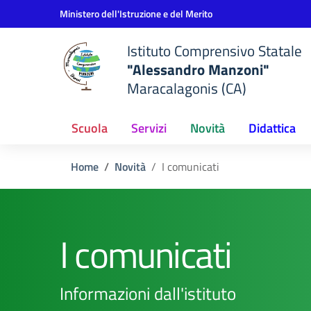
Vai ai contenuti
Vai al menu di navigazione
Vai al footer
Ministero dell'Istruzione e del Merito
Istituto Comprensivo Statale
"Alessandro Manzoni"
Maracalagonis (CA)
Scuola
Servizi
Novità
Didattica
Home
Novità
I comunicati
I comunicati
Informazioni dall'istituto