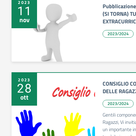
2023
Pubblicazione
11
(SI TORNA) T
nov
EXTRACURRIC
2023/2024
2023
CONSIGLIO C
28
DELLE RAGAZ
ott
2023/2024
Gentili componen
Ragazzi, Vi invi
un importante i