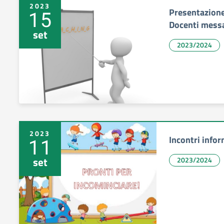
2023
Presentazion
15
Docenti messa
set
2023/2024
2023
Incontri infor
11
set
2023/2024