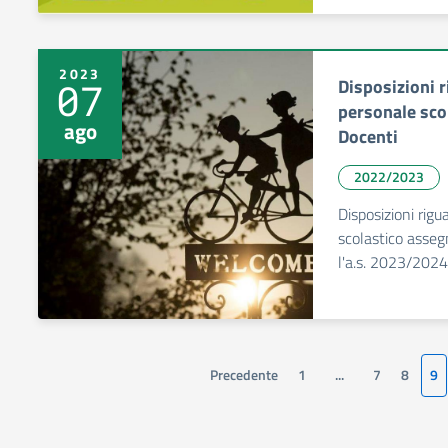
2023
Disposizioni r
07
personale scol
ago
Docenti
2022/2023
Disposizioni rigu
scolastico asseg
l'a.s. 2023/2024
Precedente
1
...
7
8
9