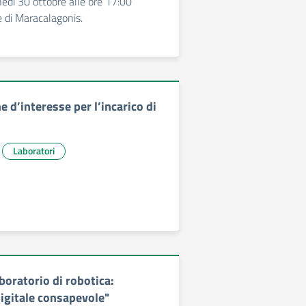
unedì 30 ottobre alle ore 17:00
 di Maracalagonis.
 d’interesse per l’incarico di
Laboratori
boratorio di robotica:
igitale consapevole"