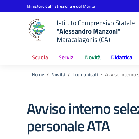
Vai ai contenuti
Vai al menu di navigazione
Vai al footer
Ministero dell'Istruzione e del Merito
Istituto Comprensivo Statale
"Alessandro Manzoni"
Maracalagonis (CA)
Scuola
Servizi
Novità
Didattica
Home
Novità
I comunicati
Avviso interno 
Avviso interno sele
personale ATA