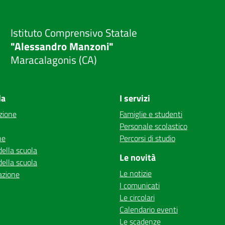
Istituto Comprensivo Statale
"Alessandro Manzoni"
Maracalagonis (CA)
la
I servizi
zione
Famiglie e studenti
Personale scolastico
ne
Percorsi di studio
della scuola
Le novità
della scuola
Le notizie
azione
I comunicati
Le circolari
Calendario eventi
Le scadenze