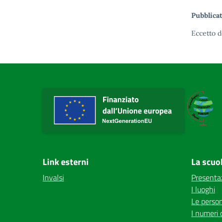
Pubblicat
Eccetto d
Link esterni
La scuo
Invalsi
Presenta
I luoghi
Le perso
I numeri 