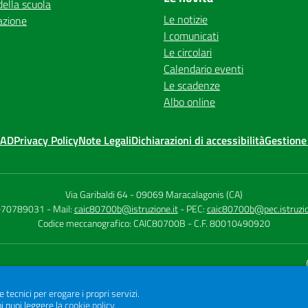
della scuola
Le notizie
azione
I comunicati
Le circolari
Calendario eventi
Le scadenze
Albo online
MAD
Privacy Policy
Note Legali
Dichiarazioni di accessibilità
Gestione
Via Garibaldi 64
-
09069 Maracalagonis (CA)
 070789031
- Mail:
caic80700b@istruzione.it
- PEC:
caic80700b@pec.istruzio
Codice meccanografico: CAIC80700B
- C.F. 80010490920
Sito w
e tecnici per erogare i propri servizi.
i puoi leggere la
cookie policy
.