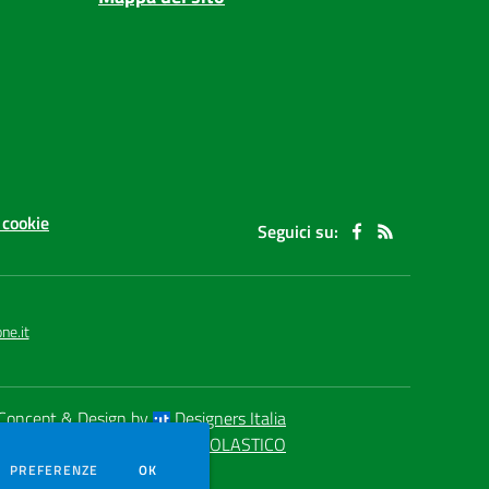
 cookie
Seguici su:
ne.it
Concept & Design by
Designers Italia
eb realizzato con CMS
SCUOLASTICO
DEI COOKIE
PREFERENZE
OK