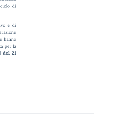
ciclo di
ivo e di
derazione
ne hanno
za per la
0 del 21