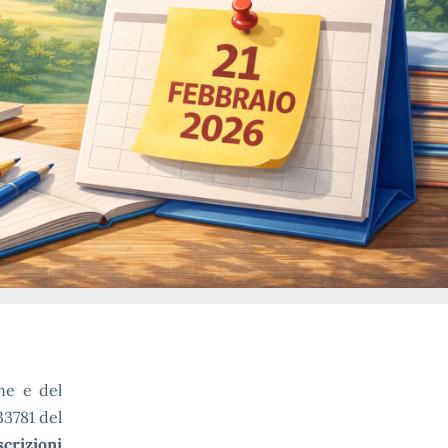
one e del
33781 del
crizioni