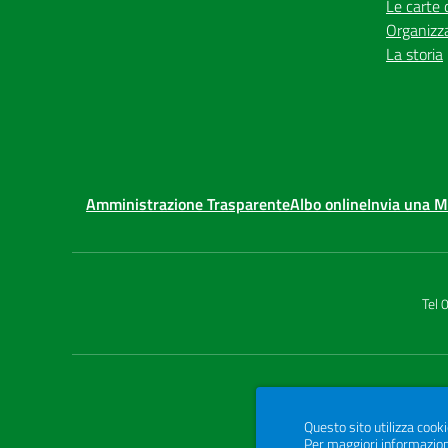
Le carte 
Organizz
La storia
Amministrazione Trasparente
Albo online
Invia una 
Tel
Questo sito utilizza cooki
Per maggiori informazion