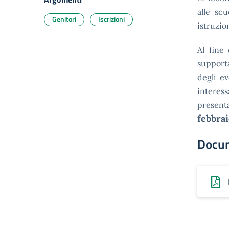
alle sc
Genitori
Iscrizioni
istruzio
Al fine
supporta
degli e
interess
presenta
febbrai
Docu