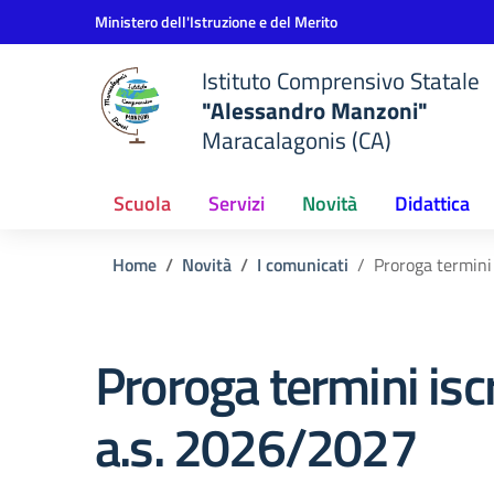
Vai ai contenuti
Vai al menu di navigazione
Vai al footer
Ministero dell'Istruzione e del Merito
Istituto Comprensivo Statale
"Alessandro Manzoni"
Maracalagonis (CA)
Scuola
Servizi
Novità
Didattica
Home
Novità
I comunicati
Proroga termini 
Proroga termini iscr
a.s. 2026/2027