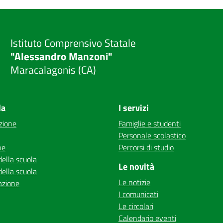
Istituto Comprensivo Statale
"Alessandro Manzoni"
Maracalagonis (CA)
la
I servizi
zione
Famiglie e studenti
Personale scolastico
ne
Percorsi di studio
della scuola
Le novità
della scuola
Le notizie
azione
I comunicati
Le circolari
Calendario eventi