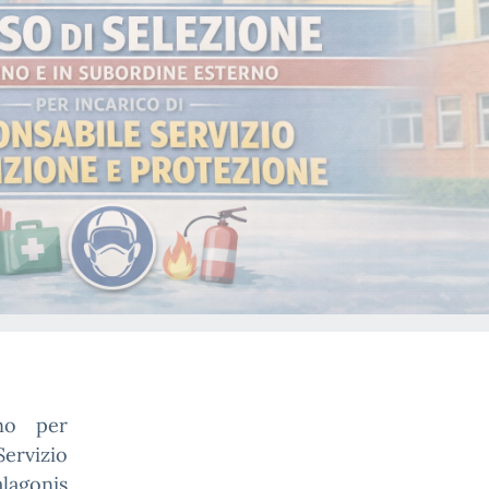
rno per
ervizio
lagonis