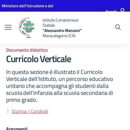
Vai ai contenuti
Vai al menu di navigazione
Vai al footer
Ministero dell'Istruzione e del
Accedi
Merito
Istituto Comprensivo
Statale
"Alessandro Manzoni"
Maracalagonis (CA)
Documento didattico
Curricolo Verticale
In questa sezione è illustrato il Curricolo
Verticale dell’Istituto, un percorso educativo
unitario che accompagna gli studenti dalla
scuola dell’infanzia alla scuola secondaria di
primo grado.
Stampa / Condividi
Argomenti