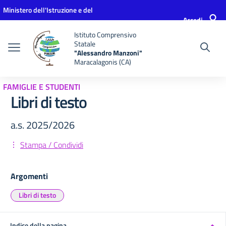
Vai ai contenuti
Vai al menu di navigazione
Vai al footer
Ministero dell'Istruzione e del
Accedi
Merito
Istituto Comprensivo
Statale
"Alessandro Manzoni"
Maracalagonis (CA)
FAMIGLIE E STUDENTI
Libri di testo
a.s. 2025/2026
Stampa / Condividi
Argomenti
Libri di testo
Indice della pagina