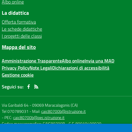
Albo online
La didattica
Offerta formativa
Le schede didattiche
I progetti delle classi
Mappa del sito
Amministrazione Trasparente
Albo online
Invia una MAD
Privacy Policy
Note Legali
Dichiarazioni di accessibilità
Gestione cookie
Seguici su:
Via Garibaldi 64
-
09069 Maracalagonis (CA)
Tel 070789031
- Mail:
caic80700b@istruzione.it
- PEC:
caic80700b@pec.istruzione.it
Codice meccanografico: CAIC80700B
- C.F. 80010490920