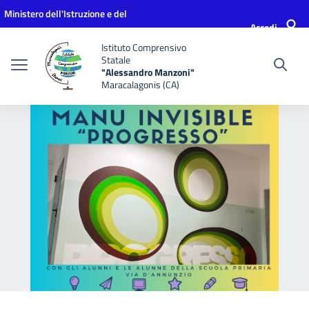
Vai ai contenuti
Vai al menu di navigazione
Vai al footer
Ministero dell'Istruzione e del
Accedi
Merito
Istituto Comprensivo
Statale
"Alessandro Manzoni"
Maracalagonis (CA)