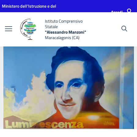
Vai ai contenuti
Vai al menu di navigazione
Vai al footer
Ministero dell'Istruzione e del
Accedi
Merito
Istituto Comprensivo
Statale
"Alessandro Manzoni"
Maracalagonis (CA)