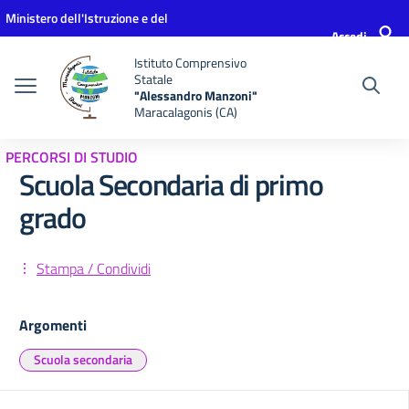
Vai ai contenuti
Vai al menu di navigazione
Vai al footer
Ministero dell'Istruzione e del
Accedi
Merito
Istituto Comprensivo
Statale
"Alessandro Manzoni"
Maracalagonis (CA)
PERCORSI DI STUDIO
Scuola Secondaria di primo
grado
Stampa / Condividi
Argomenti
Scuola secondaria