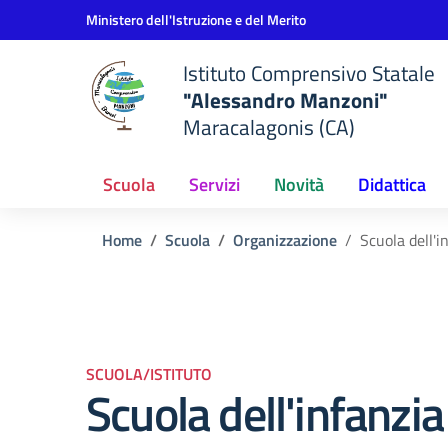
Vai ai contenuti
Vai al menu di navigazione
Vai al footer
Ministero dell'Istruzione e del Merito
Istituto Comprensivo Statale
"Alessandro Manzoni"
Maracalagonis (CA)
Scuola
Servizi
Novità
Didattica
Home
Scuola
Organizzazione
Scuola dell'i
SCUOLA/ISTITUTO
Scuola dell'infanzia