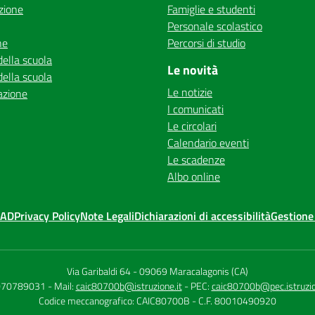
zione
Famiglie e studenti
Personale scolastico
ne
Percorsi di studio
della scuola
Le novità
della scuola
Le notizie
azione
I comunicati
Le circolari
Calendario eventi
Le scadenze
Albo online
MAD
Privacy Policy
Note Legali
Dichiarazioni di accessibilità
Gestione
Via Garibaldi 64
-
09069 Maracalagonis (CA)
 070789031
- Mail:
caic80700b@istruzione.it
- PEC:
caic80700b@pec.istruzio
Codice meccanografico: CAIC80700B
- C.F. 80010490920