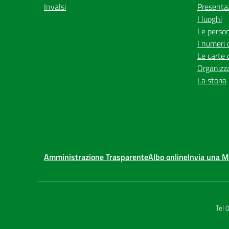
Invalsi
Presenta
I luoghi
Le perso
I numeri 
Le carte 
Organizz
La storia
Amministrazione Trasparente
Albo online
Invia una 
Tel