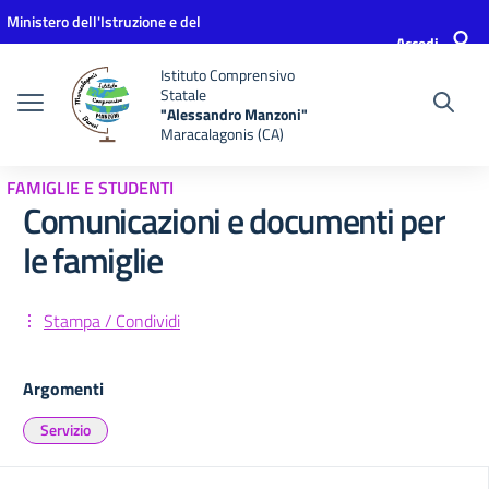
Vai ai contenuti
Vai al menu di navigazione
Vai al footer
Ministero dell'Istruzione e del
Accedi
Merito
Istituto Comprensivo
Statale
"Alessandro Manzoni"
Maracalagonis (CA)
FAMIGLIE E STUDENTI
Comunicazioni e documenti per
le famiglie
Stampa / Condividi
Argomenti
Servizio