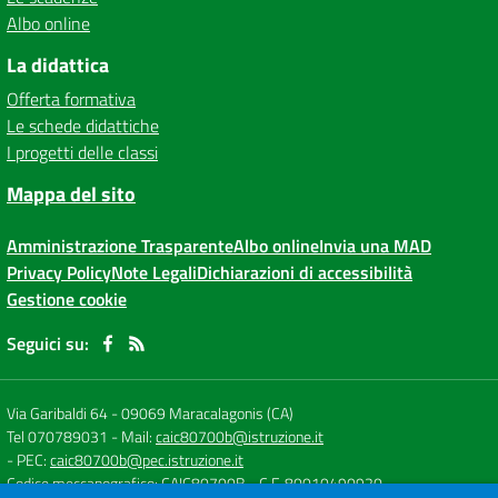
Albo online
La didattica
Offerta formativa
Le schede didattiche
I progetti delle classi
Mappa del sito
Amministrazione Trasparente
Albo online
Invia una MAD
Privacy Policy
Note Legali
Dichiarazioni di accessibilità
Gestione cookie
Seguici su:
Via Garibaldi 64
-
09069 Maracalagonis (CA)
Tel 070789031
- Mail:
caic80700b@istruzione.it
- PEC:
caic80700b@pec.istruzione.it
Codice meccanografico: CAIC80700B
- C.F. 80010490920