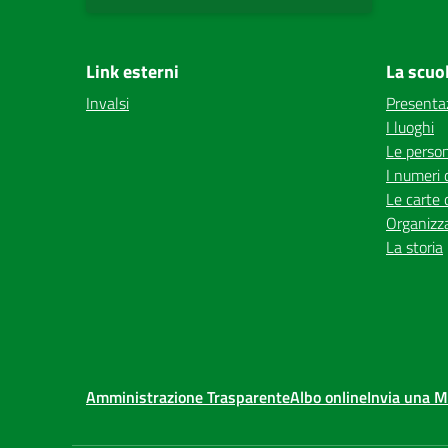
Link esterni
La scuo
Invalsi
Presenta
I luoghi
Le perso
I numeri 
Le carte 
Organizz
La storia
Amministrazione Trasparente
Albo online
Invia una 