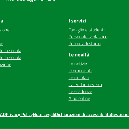
la
I servizi
zione
Famiglie e studenti
Personale scolastico
ne
Percorsi di studio
della scuola
Le novità
della scuola
Le notizie
azione
I comunicati
Le circolari
Calendario eventi
Le scadenze
Albo online
MAD
Privacy Policy
Note Legali
Dichiarazioni di accessibilità
Gestione