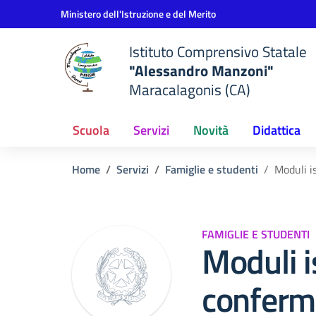
Vai ai contenuti
Vai al menu di navigazione
Vai al footer
Ministero dell'Istruzione e del Merito
Istituto Comprensivo Statale
"Alessandro Manzoni"
Maracalagonis (CA)
Scuola
Servizi
Novità
Didattica
Home
Servizi
Famiglie e studenti
Moduli i
FAMIGLIE E STUDENTI
Moduli i
conferm