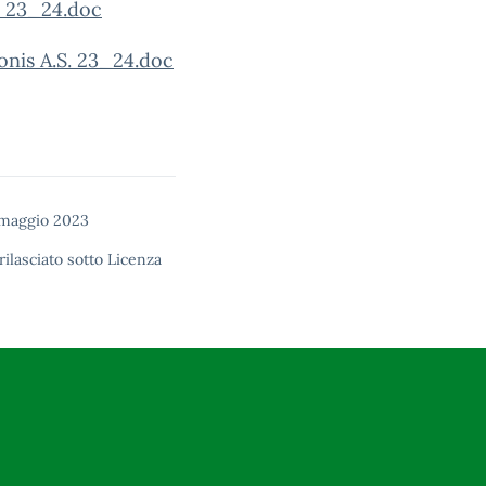
. 23_24.doc
nis A.S. 23_24.doc
 maggio 2023
rilasciato sotto
Licenza