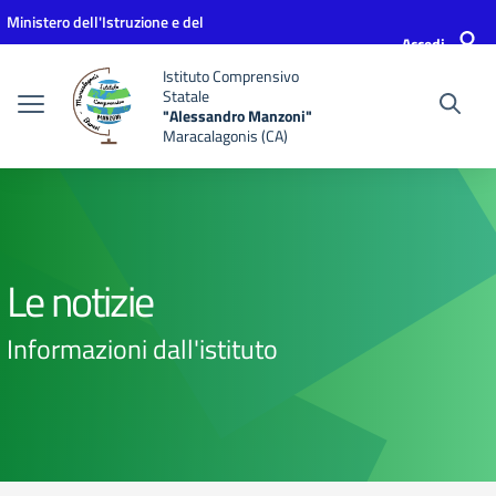
Vai ai contenuti
Vai al menu di navigazione
Vai al footer
Ministero dell'Istruzione e del
Accedi
Merito
Istituto Comprensivo
Statale
"Alessandro Manzoni"
Maracalagonis (CA)
Le notizie
Informazioni dall'istituto