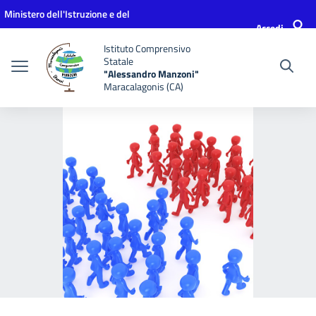
Vai ai contenuti
Vai al menu di navigazione
Vai al footer
Ministero dell'Istruzione e del
Accedi
Merito
Istituto Comprensivo
Statale
"Alessandro Manzoni"
Maracalagonis (CA)