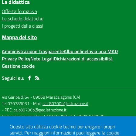
La didattica
Offerta formativa
Le schede didattiche
I progetti delle classi
Mappa del sito
Amministrazione Trasparente
Albo online
Invia una MAD
Privacy Policy
Note Legali
Dichiarazioni di accessibilità
Gestione cookie
Seguici su:
Via Garibaldi 64
-
09069 Maracalagonis (CA)
Tel 070789031
- Mail:
caic80700b@istruzione.it
- PEC:
caic80700b@pec.istruzione.it
Codice meccanografico: CAIC80700B
- C.F. 80010490920
Questo sito utilizza cookie tecnici per erogare i propri
servizi.
Per maggiori informazioni puoi leggere la
cookie
Concept & Design by
Designers Italia