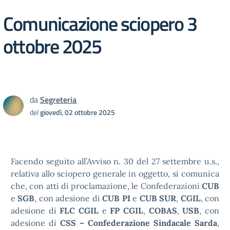
Comunicazione sciopero 3
ottobre 2025
da
Segreteria
del
giovedì, 02 ottobre 2025
Facendo seguito all’Avviso n. 30 del 27 settembre u.s.,
relativa allo sciopero generale in oggetto, si comunica
che, con atti di proclamazione, le Confederazioni
CUB
e
SGB
, con adesione di
CUB PI
e
CUB SUR
,
CGIL
, con
adesione di
FLC CGIL
e
FP CGIL
,
COBAS
,
USB
, con
adesione di
CSS – Confederazione Sindacale Sarda
,