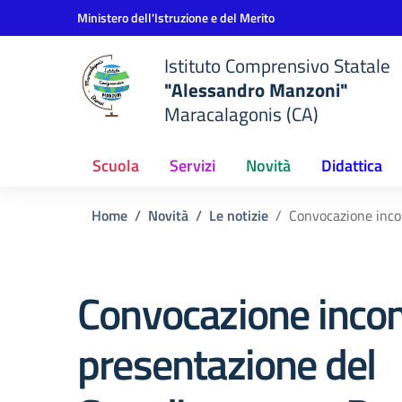
Vai ai contenuti
Vai al menu di navigazione
Vai al footer
Ministero dell'Istruzione e del Merito
Istituto Comprensivo Statale
"Alessandro Manzoni"
Maracalagonis (CA)
Scuola
Servizi
Novità
Didattica
Home
Novità
Le notizie
Convocazione incon
Convocazione incon
presentazione del