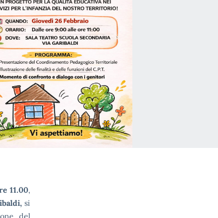
re 11.00
,
ibaldi
,
si
ione del