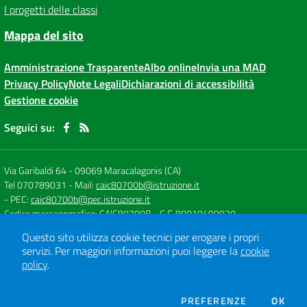
I progetti delle classi
Mappa del sito
Amministrazione Trasparente
Albo online
Invia una MAD
Privacy Policy
Note Legali
Dichiarazioni di accessibilità
Gestione cookie
Seguici su:
Via Garibaldi 64
-
09069 Maracalagonis (CA)
Tel 070789031
- Mail:
caic80700b@istruzione.it
- PEC:
caic80700b@pec.istruzione.it
Codice meccanografico: CAIC80700B
- C.F. 80010490920
Questo sito utilizza cookie tecnici per erogare i propri
servizi.
Per maggiori informazioni puoi leggere la
cookie
Concept & Design by
Designers Italia
policy
.
Sito web realizzato con CMS
SCUOLASTICO
DEI COOKIE
PREFERENZE
OK