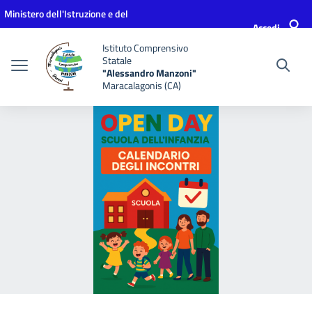
Vai ai contenuti
Vai al menu di navigazione
Vai al footer
Ministero dell'Istruzione e del
Accedi
Merito
Istituto Comprensivo
Statale
"Alessandro Manzoni"
Maracalagonis (CA)