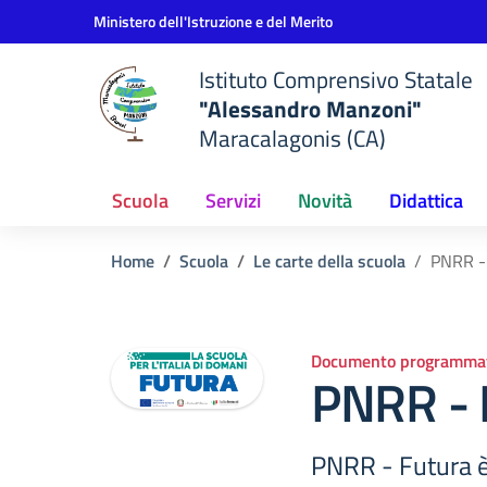
Vai ai contenuti
Vai al menu di navigazione
Vai al footer
Ministero dell'Istruzione e del Merito
Istituto Comprensivo Statale
"Alessandro Manzoni"
Maracalagonis (CA)
Scuola
Servizi
Novità
Didattica
Home
Scuola
Le carte della scuola
PNRR -
Documento programmat
PNRR - 
PNRR - Futura è 