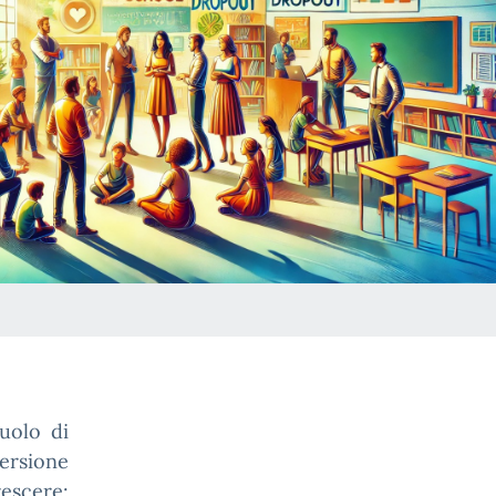
uolo di
ersione
escere: