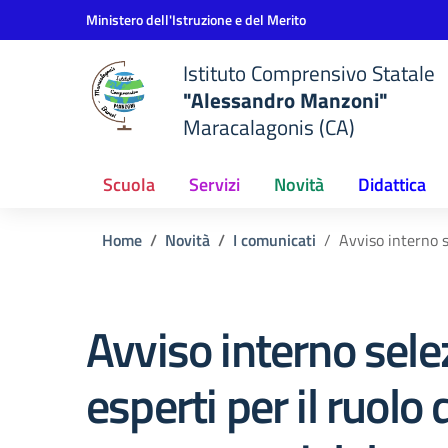
Vai ai contenuti
Vai al menu di navigazione
Vai al footer
Ministero dell'Istruzione e del Merito
Istituto Comprensivo Statale
"Alessandro Manzoni"
Maracalagonis (CA)
Scuola
Servizi
Novità
Didattica
Home
Novità
I comunicati
Avviso interno s
Avviso interno sele
esperti per il ruolo 