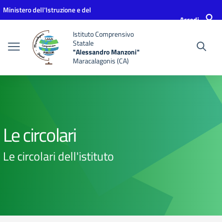
Vai ai contenuti
Vai al menu di navigazione
Vai al footer
Ministero dell'Istruzione e del
Accedi
Merito
Istituto Comprensivo
Statale
"Alessandro Manzoni"
Maracalagonis (CA)
Le circolari
Le circolari dell'istituto