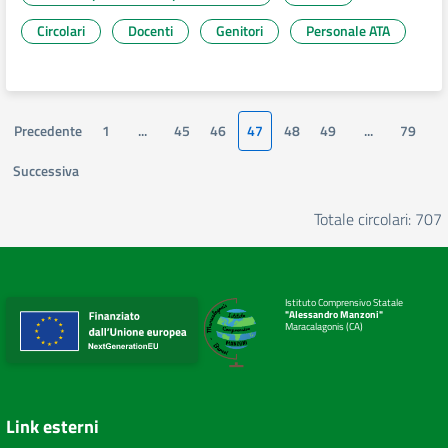
Circolari
Docenti
Genitori
Personale ATA
Precedente
1
...
45
46
47
48
49
...
79
Successiva
Totale circolari: 707
Istituto Comprensivo Statale
"Alessandro Manzoni"
Maracalagonis (CA)
Link esterni