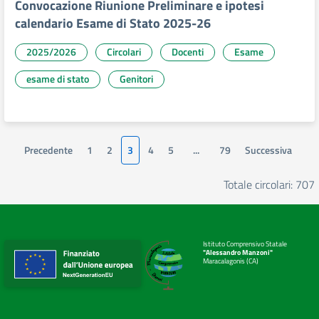
Convocazione Riunione Preliminare e ipotesi
calendario Esame di Stato 2025-26
2025/2026
Circolari
Docenti
Esame
esame di stato
Genitori
Precedente
1
2
3
4
5
...
79
Successiva
Totale circolari: 707
Istituto Comprensivo Statale
"Alessandro Manzoni"
Maracalagonis (CA)