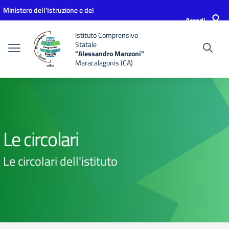
Vai ai contenuti
Vai al menu di navigazione
Vai al footer
Ministero dell'Istruzione e del
Accedi
Merito
Istituto Comprensivo
Statale
"Alessandro Manzoni"
Maracalagonis (CA)
Le circolari
Le circolari dell'istituto