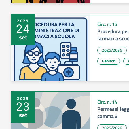
2025
24
Circ. n. 15
Procedura per
set
farmaci a scu
2025/2026
Genitori
2025
23
Circ. n. 14
Permessi legge
set
comma 3
2025/2026