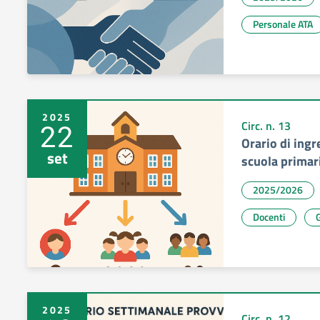
Personale ATA
2025
22
Circ. n. 13
Orario di ingr
set
scuola primar
2025/2026
Docenti
G
2025
Circ. n. 12