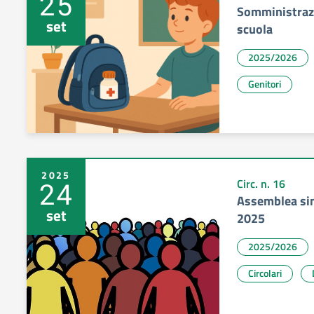
25
Somministrazi
set
scuola
2025/2026
Genitori
2025
24
Circ. n. 16
Assemblea sin
set
2025
2025/2026
Circolari