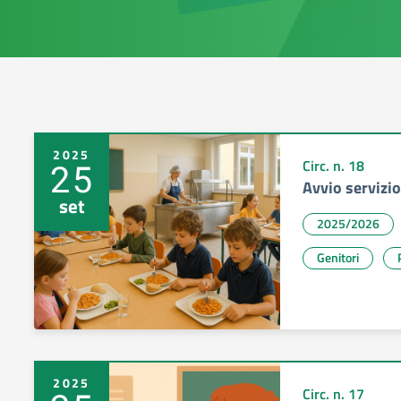
2025
25
Circ. n. 18
Avvio servizi
set
2025/2026
Genitori
2025
Circ. n. 17