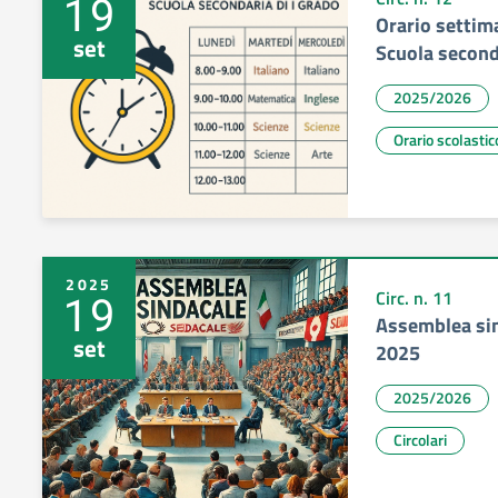
19
Orario settim
set
Scuola seconda
2025/2026
Orario scolastic
2025
19
Circ. n. 11
Assemblea sin
set
2025
2025/2026
Circolari