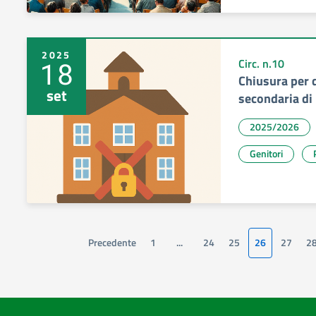
2025
18
Circ. n.10
Chiusura per d
set
secondaria di
2025/2026
Genitori
Precedente
1
...
24
25
26
27
2