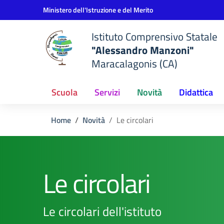
Vai ai contenuti
Vai al menu di navigazione
Vai al footer
Ministero dell'Istruzione e del Merito
Istituto Comprensivo Statale
"Alessandro Manzoni"
Maracalagonis (CA)
Scuola
Servizi
Novità
Didattica
Home
Novità
Le circolari
Le circolari
Le circolari dell'istituto