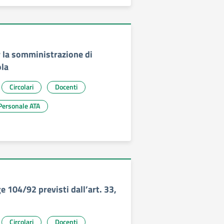
 la somministrazione di
ola
Circolari
Docenti
Personale ATA
 104/92 previsti dall’art. 33,
Circolari
Docenti