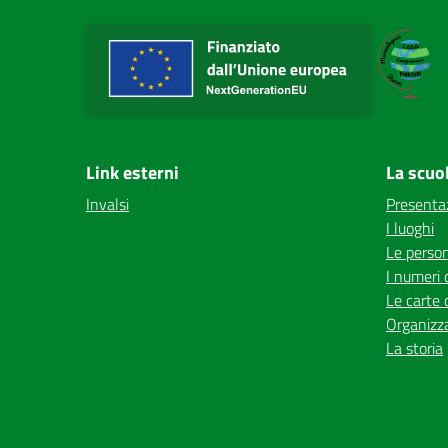
Link esterni
La scuo
Invalsi
Presenta
I luoghi
Le perso
I numeri 
Le carte 
Organizz
La storia