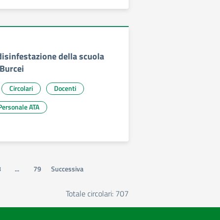
isinfestazione della scuola
 Burcei
Circolari
Docenti
Personale ATA
8
...
79
Successiva
Totale circolari: 707