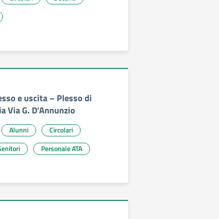
esso e uscita – Plesso di
ia Via G. D’Annunzio
Alunni
Circolari
enitori
Personale ATA