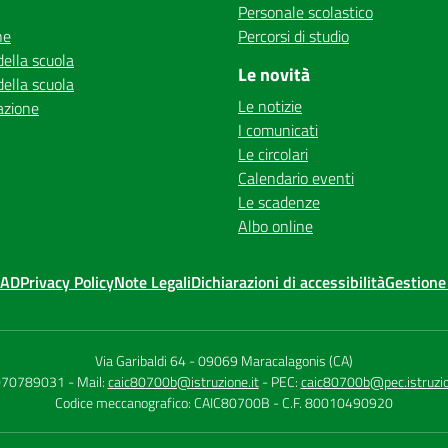
Personale scolastico
ne
Percorsi di studio
della scuola
Le novità
della scuola
Le notizie
azione
I comunicati
Le circolari
Calendario eventi
Le scadenze
Albo online
MAD
Privacy Policy
Note Legali
Dichiarazioni di accessibilità
Gestione
Via Garibaldi 64
-
09069 Maracalagonis (CA)
 070789031
- Mail:
caic80700b@istruzione.it
- PEC:
caic80700b@pec.istruzio
Codice meccanografico: CAIC80700B
- C.F. 80010490920