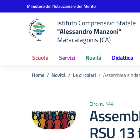
Vai ai contenuti
Vai al menu di navigazione
Vai al footer
Ministero dell'Istruzione e del Merito
Istituto Comprensivo Statale
"Alessandro Manzoni"
Maracalagonis (CA)
Scuola
Servizi
Novità
Didattica
Home
Novità
Le circolari
Assemblea sindac
Circ. n. 144
Assembl
RSU 13 