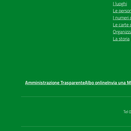
I luoghi
Le perso
I numeri 
Le carte 
Organizz
La storia
Amministrazione Trasparente
Albo online
Invia una 
Tel