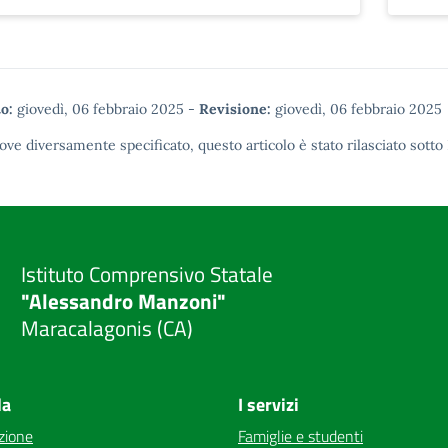
o:
giovedì, 06 febbraio 2025
-
Revisione:
giovedì, 06 febbraio 2025
ove diversamente specificato, questo articolo è stato rilasciato sotto
Istituto Comprensivo Statale
"Alessandro Manzoni"
Maracalagonis (CA)
la
I servizi
zione
Famiglie e studenti