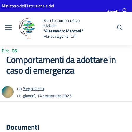
Vai ai contenuti
Vai al menu di navigazione
Vai al footer
Ministero dell'Istruzione e del
Accedi
Merito
Istituto Comprensivo
Statale
"Alessandro Manzoni"
Maracalagonis (CA)
Circ. 06
Comportamenti da adottare in
caso di emergenza
da
Segreteria
del
giovedì, 14 settembre 2023
Documenti