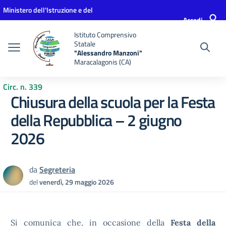
Vai ai contenuti
Vai al menu di navigazione
Vai al footer
Ministero dell'Istruzione e del
Accedi
Merito
Istituto Comprensivo
Statale
"Alessandro Manzoni"
Maracalagonis (CA)
Circ. n. 339
Chiusura della scuola per la Festa
della Repubblica – 2 giugno
2026
da
Segreteria
del
venerdì, 29 maggio 2026
Si comunica che, in occasione della
Festa della