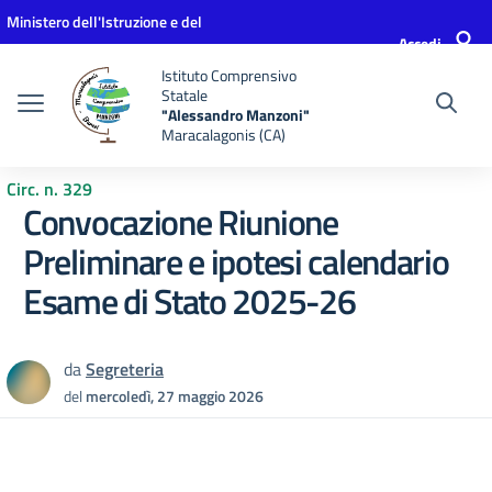
Vai ai contenuti
Vai al menu di navigazione
Vai al footer
Ministero dell'Istruzione e del
Accedi
Merito
Istituto Comprensivo
Statale
"Alessandro Manzoni"
Maracalagonis (CA)
Circ. n. 329
Convocazione Riunione
Preliminare e ipotesi calendario
Esame di Stato 2025-26
da
Segreteria
del
mercoledì, 27 maggio 2026