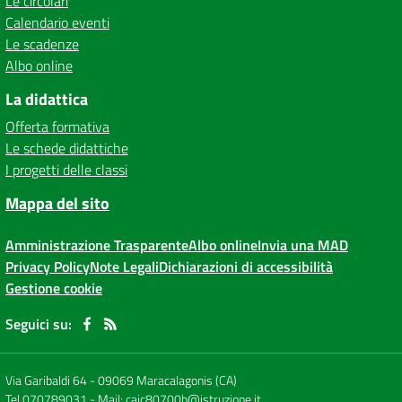
Le circolari
Calendario eventi
Le scadenze
Albo online
La didattica
Offerta formativa
Le schede didattiche
I progetti delle classi
Mappa del sito
Amministrazione Trasparente
Albo online
Invia una MAD
Privacy Policy
Note Legali
Dichiarazioni di accessibilità
Gestione cookie
Seguici su:
Via Garibaldi 64
-
09069 Maracalagonis (CA)
Tel 070789031
- Mail:
caic80700b@istruzione.it